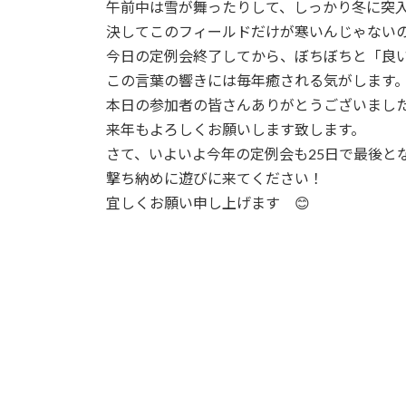
日
午前中は雪が舞ったりして、しっかり冬に突
時
決してこのフィールドだけが寒いんじゃない
:
今日の定例会終了してから、ぼちぼちと「良
この言葉の響きには毎年癒される気がします
本日の参加者の皆さんありがとうございまし
来年もよろしくお願いします致します。
さて、いよいよ今年の定例会も25日で最後と
撃ち納めに遊びに来てください！
宜しくお願い申し上げます 😊