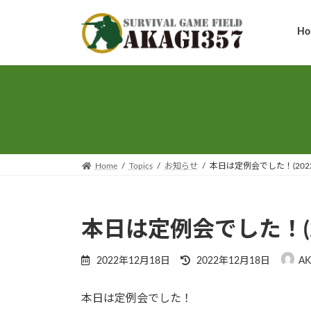
コ
ナ
ン
ビ
Ho
テ
ゲ
ン
ー
ツ
シ
へ
ョ
ス
ン
キ
に
ッ
移
プ
動
Home
Topics
お知らせ
本日は定例会でした！(2022-
本日は定例会でした！(202
最
2022年12月18日
2022年12月18日
AK
終
更
本日は定例会でした！
新