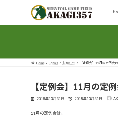
コ
ナ
ン
ビ
Ho
テ
ゲ
ン
ー
ツ
シ
へ
ョ
ス
ン
キ
に
ッ
移
プ
動
Home
Topics
お知らせ
【定例会】11月の定例会
【定例会】11月の定
最
2018年10月31日
2018年10月31日
AK
終
更
11月の定例会は、
新