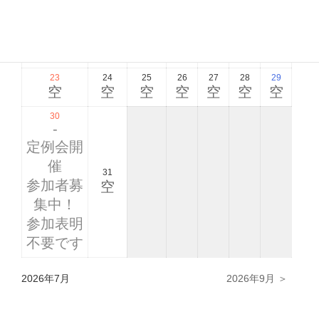
集中！
参加表明
不要です
23
24
25
26
27
28
29
空
空
空
空
空
空
空
30
-
定例会開
催
31
参加者募
空
集中！
参加表明
不要です
2026年7月
2026年9月 ＞