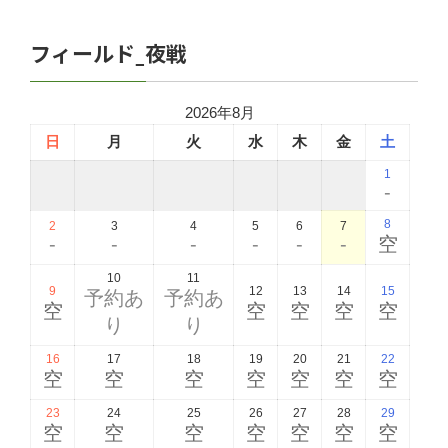
フィールド_夜戦
2026年8月
日
月
火
水
木
金
土
1
-
8
2
3
4
5
6
7
-
-
-
-
-
-
空
10
11
9
12
13
14
15
予約あ
予約あ
空
空
空
空
空
り
り
16
17
18
19
20
21
22
空
空
空
空
空
空
空
23
24
25
26
27
28
29
空
空
空
空
空
空
空