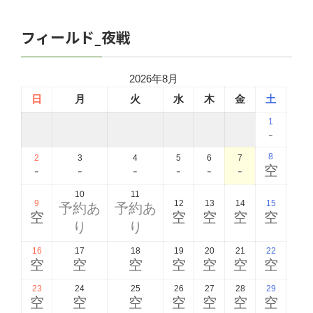
フィールド_夜戦
2026年8月
日
月
火
水
木
金
土
1
-
8
2
3
4
5
6
7
-
-
-
-
-
-
空
10
11
9
12
13
14
15
予約あ
予約あ
空
空
空
空
空
り
り
16
17
18
19
20
21
22
空
空
空
空
空
空
空
23
24
25
26
27
28
29
空
空
空
空
空
空
空