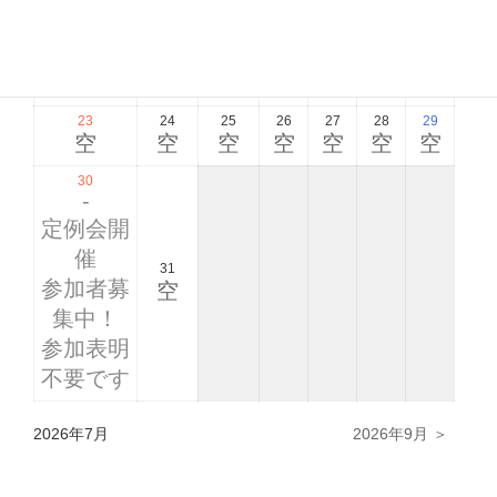
集中！
参加表明
不要です
23
24
25
26
27
28
29
空
空
空
空
空
空
空
30
-
定例会開
催
31
参加者募
空
集中！
参加表明
不要です
2026年7月
2026年9月 ＞