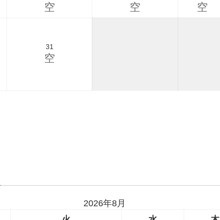
空
空
空
31
空
2026年8月
火
水
木