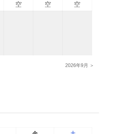
空
空
空
2026年9月 ＞
金
土