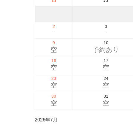
2
3
-
-
9
10
空
予約あり
16
17
空
空
23
24
空
空
30
31
空
空
2026年7月