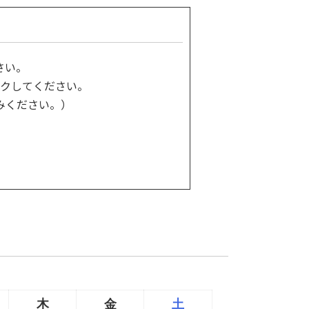
さい。
クしてください。
みください。）
木
金
土