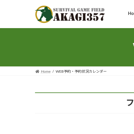
コ
ナ
ン
ビ
Ho
テ
ゲ
ン
ー
ツ
シ
へ
ョ
ス
ン
キ
に
ッ
移
プ
動
Home
WEB予約・予約状況カレンダー