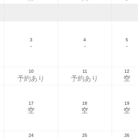
3
4
5
-
-
-
10
11
12
予約あり
予約あり
空
17
18
19
空
空
空
24
25
26