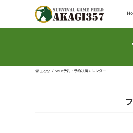
コ
ナ
ン
ビ
Ho
テ
ゲ
ン
ー
ツ
シ
へ
ョ
ス
ン
キ
に
ッ
移
プ
動
Home
WEB予約・予約状況カレンダー