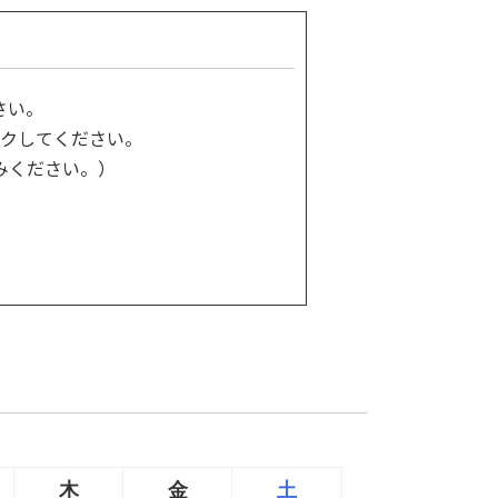
さい。
クしてください。
みください。）
木
金
土