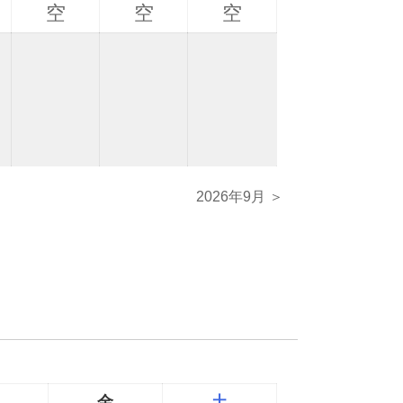
空
空
空
2026年9月 ＞
金
土