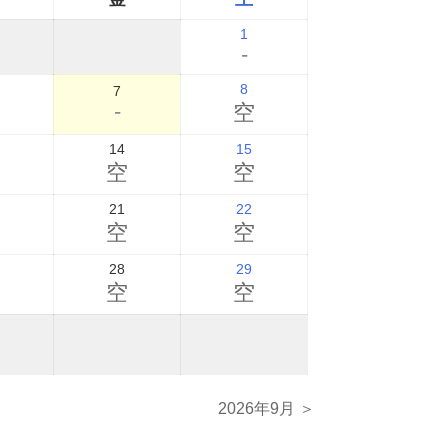
1
-
8
7
-
空
14
15
空
空
空
21
22
空
空
空
28
29
空
空
空
2026年9月 ＞