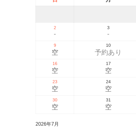
2
3
-
-
9
10
空
予約あり
16
17
空
空
23
24
空
空
30
31
空
空
2026年7月