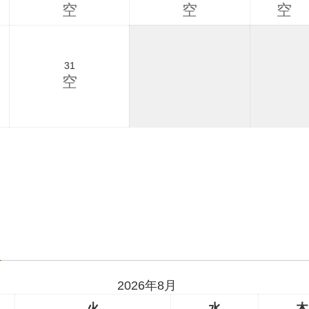
空
空
空
31
空
2026年8月
火
水
木