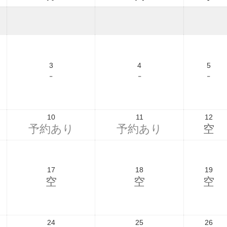
3
4
5
-
-
-
10
11
12
予約あり
予約あり
空
17
18
19
空
空
空
24
25
26