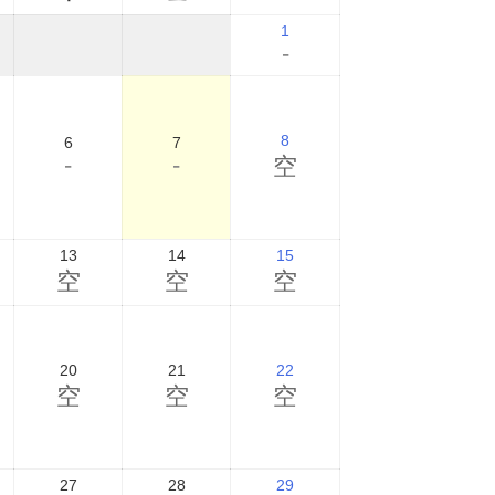
1
-
8
6
7
-
-
空
13
14
15
空
空
空
20
21
22
空
空
空
27
28
29