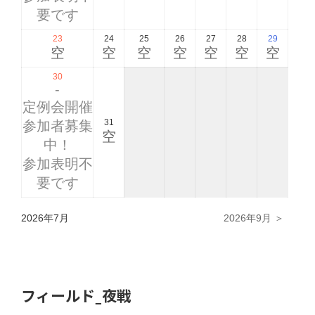
要です
23
24
25
26
27
28
29
空
空
空
空
空
空
空
30
-
定例会開催
31
参加者募集
空
中！
参加表明不
要です
2026年7月
2026年9月 ＞
フィールド_夜戦